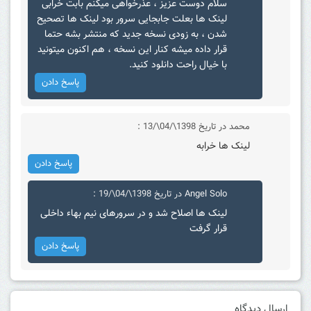
سلام دوست عزیز ، عذرخواهی میکنم بابت خرابی
لینک ها بعلت جابجایی سرور بود لینک ها تصحیح
شدن ، به زودی نسخه جدید که منتشر بشه حتما
قرار داده میشه کنار این نسخه ، هم اکنون میتونید
با خیال راحت دانلود کنید.
پاسخ دادن
محمد
در تاریخ 1398\/04\/13 :
لینک ها خرابه
پاسخ دادن
Angel Solo
در تاریخ 1398\/04\/19 :
لینک ها اصلاح شد و در سرورهای نیم بهاء داخلی
قرار گرفت
پاسخ دادن
ارسال دیدگاه