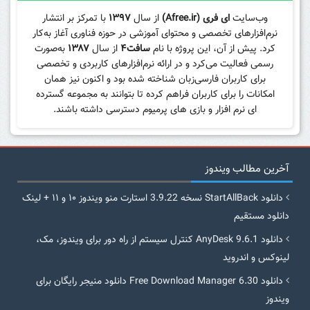
وب‌سایت
ای فری (Afree.ir)
از سال
۱۳۹۷
با تمرکز بر انتشار
نرم‌افزارهای تخصصی و محتوای آموزشی در حوزه فناوری آغاز به‌کار
کرد. پیش از آن، این پروژه با نام
سافت۴
از سال
۱۳۸۷
به‌صورت
رسمی فعالیت می‌کرد و در ارائه نرم‌افزارهای کاربردی و تخصصی
برای کاربران فارسی‌زبان شناخته شده بود و اکنون نیز همان
امکانات را برای کاربران فراهم کرده تا بتوانند به مجموعه گسترده
ای نرم افزار و بازی های پرمیوم دسترسی داشته باشند.
آخرین مطالب ویندوز
دانلود StartAllBack نسخه 3.9.22 استارت منو ویندوز ۱۰ و ۱۱ + لینک
دانلود مستقیم
دانلود AnyDesk 9.6.1 کنترل سیستم از راه دور برای ویندوز، مک،
لینوکس و اندروید
دانلود Free Download Manager 6.30 دانلود منیجر رایگان برای
ویندوز