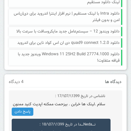
لینک دانلود مستقیم
دانلود Intra با لینک مستقیم | نرم افزار اینترا اندروید برای دی‌ان‌اس
امن و بدون فیلتر
دانلود ویندوز 12 – سیستم‌عامل جدید مایکروسافت با سرعت بالا
دانلود quad9 connect 1.2.0 دی ان اس کواد ناین برای اندروید
دانلود Windows 11 25H2 Build 27774.1000 ویندوز جدید با
قیافه متفاوت!
دیدگاه ها
4 دیدگاه
ناشناس
در تاریخ 1399\/07\/17 :
سلام .لینک ها خرابن . بیزحمت ممکنه اپدیت کنید ممنون
پاسخ دادن
نــــNedaــــدا
در تاریخ 1399\/07\/18 :