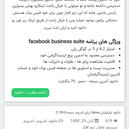
دسترسی داشته باشه و تو میتونی با خیال راحت اینکارو بهش بسپاری.
راستی یادتون باشه که این نرم افزار چون برای خود فیس بوک هستش
مشکلی براتون بوجود نمیاره پس با خیال راحت از طریق لینک زیر اون رو
دانلود کنید و ازش لذت ببرید.
ویژگی های برنامه facebook business suite
امتیاز 4.2 از 5 در گوگل پلی
دسترسی محدود به ادمین پیج اینستاگرامی خود
قابلیت مشاهده پیام ها ، نظرات و دایرکت ها
مدیریت پست و استوری ها در صفحه فیس بوک خود و حساب
کاربری اینستاگرامتان
دانلود آخرین نسخه - حجم : 75 مگابایت
ادامه مطلب / دانلود
دانلود اپلیکیشن Canva برای اندروید نسخه 2.139.0
619
آبان 29, 1400
دانلود
,
اندروید
,
اندروید
,
سیستم عامل
,
نرم افزار