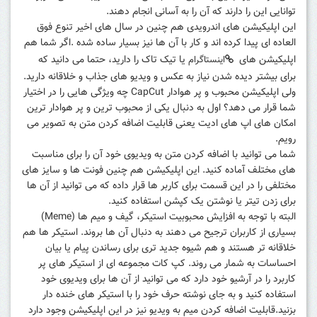
توانایی این را دارند که آن را به آسانی انجام دهند.
این اپلیکیشن های اندرویدی هم چنین در سال های اخیر تنوع فوق
العاده ای پیدا کرده اند و کار با آن ها نیز بسیار ساده شده .اگر شما هم
اپلیکیشن های
یا تیک تاک را دارید، حتما می دانید که
اینستاگرام
برای بیشتر دیده شدن نیاز به عکس و ویدیو های جذاب و خلاقانه دارید.
ولی اپلیکیشن محبوب و پر هوادار CapCut چه ویژگی هایی را در اختیار
شما قرار می دهد؟ اول به دنبال یکی از محبوب ترین و پر هوادار ترین
امکان های اپ های ادیت یعنی قابلیت اضافه کردن متن به تصویر می
رویم.
شما می توانید با اضافه کردن متن به ویدیوی خود آن را برای مناسبت
های مختلف آماده کنید. این اپلیکیشن هم چنین فونت ها و سایز های
مختلفی را در این قسمت برای کاربر ها قرار داده که می توانید از آن ها
برای زدن تیتر یا نوشتن یک کپشن استفاده کنید.
البته با توجه به افزایش محبوبیت استیکر، گیف و میم ها (Meme)
بسیاری از کاربران ترجیح می دهند به دنبال آن ها بروند. استیکر ها هم
خلاقانه تر هستند و هم شیوه جدید تری برای رساندن پیام یا بیان
احساسات به شمار می روند. کپ کات مجموعه ای از استیکر های پر
کاربرد را در آرشیو خود دارد که می توانید از آن ها برای ویدیوی خود
استفاده کنید و به جای نوشته حرف خود را با استیکر های خنده دار
بزنید.قابلیت اضافه کردن میم به ویدیو نیز در این اپلیکیشن وجود دارد