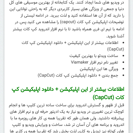
در ویدیو های شما ایجاد کنند. یک کتابخانه از بهترین موسیقی های کل
دنیا و جمعی از ویژگی های بسیار کاربردی دیگر که به راحتی توانایی این
را دارید که از آن ها استفاده کنید و لذت ببرید. در ادامه لیستی از
توضیحات اپلیکیشن کپ کات (capcut) را مشاهده می کنید.پس در
ادامه با تیم
همراه باشید تا با نرم افزار اندروید کپ کات بیشتر
ای فری
آشنا شوید.
اطلاعات بیشتر از این اپلیکیشن + دانلود اپلیکیشن کپ کات
(CapCut)
ساخت ویدئو با بهترین کیفیت
تغییر نام نرم افزار Viamaker
ویزگی ها این اپلیکیشن
جمع بندی + دانلود اپلیکیشن کپ کات (CapCut)
اطلاعات بیشتر از این اپلیکیشن + دانلود اپلیکیشن کپ
کات (CapCut)
قبل از ظهور و گسترش اندروید برای ساخت ساده ترین کلیپ ها و انجام
کوچک ترین تغییری در ویدیو نیاز به یک ادیتور حرفه ای و نرم افزار های
پیشرفته داشتید. ولی همان طور که تقریبا همه ی کار های روزمره ما با
اندروید و برنامه های آن آسان تر شد، ساخت و ویرایش ویدیو و کلیپ
های کوتاه نیز تبدیل به کاری لذت بخش شد که تقریبا همه ی کاربر ها