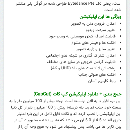
است، یعنی Bytedance Pte Ltd طراحی شده در گوگل پلی منتشر
شده است.
ویژگی ها این اپلیکیشن
امکان افزودن متن به تصویر
تغییر سرعت ویدیو
قابلیت اضافه کردن موسیقی به ویدیو خود
افکت ها و فیلتر های متنوع
تغییر سایز و زاویه تصویر
امکان اشتراک گذاری در شبکه های اجتماعی
قابلیت گرفتن خروجی در سایز های مختلف
پشتیبانی از کیفیت های بالا (UHD و 4K)
افکت های صوتی جذاب
رابط کاربری آسان
جمع بندی + دانلود اپلیکیشن کپ کات (CapCut)
این نرم افزار تا به الان توانسته است توجه بیش از 100 میلیون نفر را به
سمت خود جذب نماید. بله درسته؛ بیش از 100 میلیون نفر از کل دنیا
این اپلیکیشن را نصب کرده اند و نکات قابل تامل در این باره امتیاز
خارق العاده 4.5 از 5.0 آن می باشد که نشان دهنده محبوبیت آن در
بین کاربر ها می باشد. پس پیشنهاد می شود به هیچ وجه آن را از