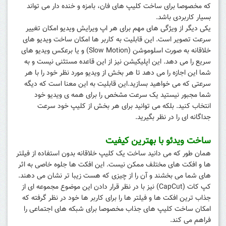
که مخصوصا برای ساخت کلیپ های فان، بامزه و خنده دار می تواند
بسیار کاربردی باشد.
یکی دیگر از ویژگی های مهم برای هر اپ ویرایش ویدیو امکان تغییر
سرعت تصویر است. این قابلیت به کاربر ها امکان ساخت ویدیو های
خلاقانه به صورت اسلوموشن (Slow Motion) و یا برعکس ویدیو های
سریع را می دهد. این اپلیکیشن نیز از این قاعده مستثنی نیست و به
شما این اجازه را می دهد تا هر بخش از ویدیو مورد نظر خود را با هر
سرعتی که می خواهید بسازید.این قابلیت به این معنا است که دیگه
شما مجبور نیستید یک سرعت مشخص را برای همه ی ویدیو خود
انتخاب کنید. بلکه می توانید برای هر بخش از کلیپ خود سرعت
جداگانه ای را در نظر بگیرید.
ساخت ویدئو با بهترین کیفیت
همان طور که می دانید ساخت یک کلیپ خلاقانه بدون استفاده از فیلتر
ها و افکت های مختلف ممکن نیست. این افکت ها جلوه خاصی به اثر
های شما می بخشند و آن را از چیزی که هست زیبا تر نشان می دهند.
کپ کات (CapCut) نیز با در نظر قرار دادن این موضوع مجموعه ای از
جذاب ترین افکت ها و فیلتر ها را برای کاربر ها خود در نظر گرفته که
امکان ساخت کلیپ های جذاب مخصوصا برای شبکه های اجتماعی را
فراهم می کند.