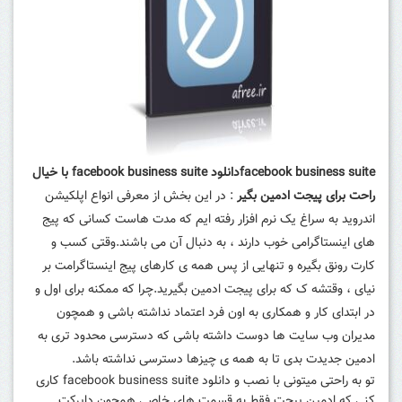
facebook business suiteدانلود facebook business suite با خیال
راحت برای پیجت ادمین بگیر
: در این بخش از معرفی انواع اپلکیشن
اندروید به سراغ یک نرم افزار رفته ایم که مدت هاست کسانی که پیج
های اینستاگرامی خوب دارند ، به دنبال آن می باشند.وقتی کسب و
کارت رونق بگیره و تنهایی از پس همه ی کارهای پیج اینستاگرامت بر
نیای ، وقتشه ک که برای پیجت ادمین بگیرید.چرا که ممکنه برای اول و
در ابتدای کار و همکاری به اون فرد اعتماد نداشته باشی و همچون
مدیران وب سایت ها دوست داشته باشی که دسترسی محدود تری به
ادمین جدیدت بدی تا به همه ی چیزها دسترسی نداشته باشد.
تو به راحتی میتونی با نصب و دانلود facebook business suite کاری
کنی که ادمین پیجت فقط به قسمت های خاصی همچون دایرکت