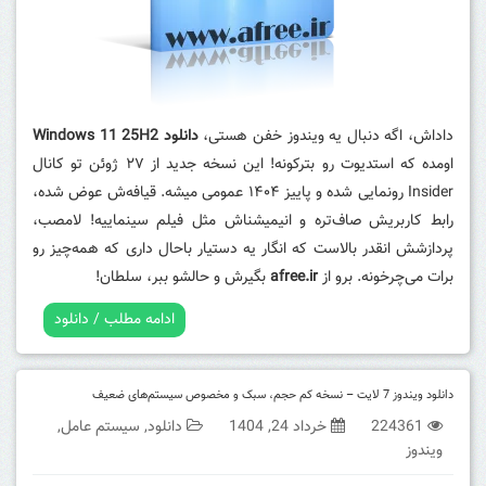
داداش، اگه دنبال یه ویندوز خفن هستی،
دانلود Windows 11 25H2
اومده که استدیوت رو بترکونه! این نسخه جدید از ۲۷ ژوئن تو کانال
Insider رونمایی شده و پاییز ۱۴۰۴ عمومی میشه. قیافه‌ش عوض شده،
رابط کاربریش صاف‌تره و انیمیشناش مثل فیلم سینماییه! لامصب،
پردازشش انقدر بالاست که انگار یه دستیار باحال داری که همه‌چیز رو
برات می‌چرخونه. برو از
afree.ir
بگیرش و حالشو ببر، سلطان!
ادامه مطلب / دانلود
دانلود ویندوز 7 لایت – نسخه کم حجم، سبک و مخصوص سیستم‌های ضعیف
224361
خرداد 24, 1404
دانلود
,
سیستم عامل
,
ویندوز