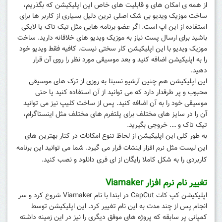
از همه ی امکان های و قابلیت های خاص این اپلیکیشن که بگذریم،
ساخت موزیک ویدیو بی شک اصلی ترین دلیل بسیاری از کاربر ها برای
استفاده از این اپ است. اگر عضو برنامه هایی مثل تیک تاک یا لایکی
باشید برای ارسال پست نیاز به موزیک ویدیو های خلاقانه دارید. ساخت
موزیک ویدیو با این اپلیکیشن کار سختی نیست. کافیه فقط ویدیو خود
را به اپلیکیشن اضافه کنید و بعد موسیقی مورد نظر را روی آن قرار
دهید.
این اپلیکیشن هم چنین آرشیو نسبتا به روزی از ترک های موسیقی
محبوب و پر طرفدار دارد که می توانید از آن استفاده کنید یا حتی
موسیقی خود را به آن اضافه کنید. پس از ساخت کلیپ نیز می توانید
آن را در سایز های مختلف برای پلتفرم های مختلف مثل اینستاگرام،
تیک تاک و …. خروجی بگیرید.
به طور کلی این اپلیکیشن از لحاظ تنوع امکانات در کنار بهترین های
این لیست مثل
قرار می گیرد. شما می توانید این برنامه
نرم افزار اینشات
کاربردی را به شکل کاملا رایگان از ای فری دانلود و نصب کنید.
تغییر نام نرم افزار Viamaker
اپلیکیشن کپ کات CapCut در ابتدا با نام Viamaker شروع کرد و سر
انجام پس از چند مدت به این نام تغییر کرد. این اپلیکیشن توسط
کمپانی پر سابقه که پروژه های موفق دیگری را نیز در این زمینه داشته