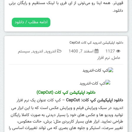
قوی‌تر. همه اینا رو می‌تونی از ای فری با لینک مستقیم و رایگان بزنی
دانلود.
ادامه مطلب / دانلود
دانلود اپلیکیشن اندروید کپ کات CapCut
1127
اسفند 7, 1400
اندروید
,
اندروید
,
سیستم
عامل
,
نرم افزار
دانلود اپلیکیشن کپ کات (CapCut)
دانلود اپلیکیشن کپ کات: CapCut
– کپ کات عنوان یک
نرم افزار
در سبک ویرایش فیلم و ویرایش عکس است که با این ابزار می
اندروید
توانید ویدیو ها و عکس های خود را بسیار دیدنی به صورت کاملا رایگان
طراحی نمایید. ابزار های بسیار کاربردی مثل: برش، حالت معکوس،
تغییر سرعت، استیکر و جلوه های بصری که می تواند تغییرات اساسی را