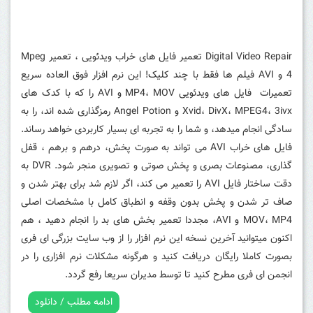
Digital Video Repair تعمیر فایل های خراب ویدئویی ، تعمیر Mpeg
4 و AVI فیلم ها فقط با چند کلیک! این نرم افزار فوق العاده سریع
تعمیرات فایل های ویدئویی MP4، MOV و AVI را که با کدک های
Xvid، DivX، MPEG4، 3ivx و Angel Potion رمزگذاری شده اند، را به
سادگی انجام میدهد، و شما را به تجربه ای بسیار کاربردی خواهد رساند.
فایل های خراب AVI می تواند به صورت پخش، درهم و برهم ، قفل
گذاری، مصنوعات بصری و پخش صوتی و تصویری منجر شود. DVR به
دقت ساختار فایل AVI را تعمیر می کند، اگر لازم شد برای بهتر شدن و
صاف تر شدن و پخش بدون وقفه و انطباق کامل با مشخصات اصلی
MOV، MP4 و AVI، مجددا تعمیر بخش های بد را انجام دهید ، هم
اکنون میتوانید آخرین نسخه این نرم افزار را از وب سایت بزرگی ای فری
بصورت کاملا رایگان دریافت کنید و هرگونه مشکلات نرم افزاری را در
انجمن ای فری مطرح کنید تا توسط مدیران سریعا رفع گردد.
ادامه مطلب / دانلود