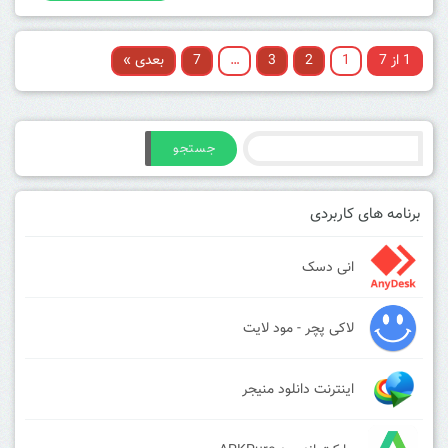
1 از 7
1
2
3
…
7
بعدی »
جستجو
برنامه های کاربردی
انی دسک
لاکی پچر - مود لایت
اینترنت دانلود منیجر