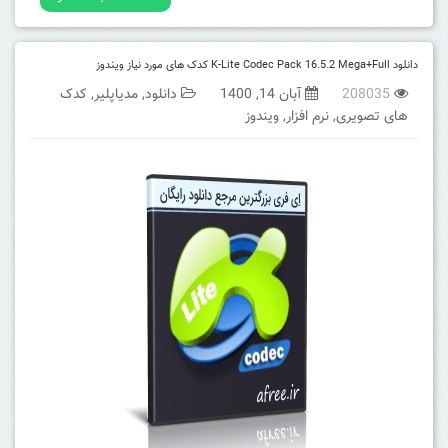
دانلود K-Lite Codec Pack 16.5.2 Mega+Full کدک های مورد نیاز ویندوز
208035
آبان 14, 1400
دانلود
,
مدیاپلیر
,
کدک
های تصویری
,
نرم افزار
,
ویندوز