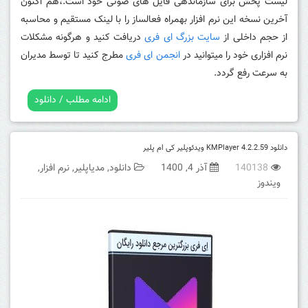
لیست پخش برای سازماندهی فایل های صوتی خود است.
،هم اکنون
آخرین نسخه این نرم افزار بهمراه فعالساز را با لینک مستقیم و محاسبه
از حجم داخلی از
سایت بزرگ ای فری
دریافت کنید و هرگونه مشکلات
نرم افزاری خود را میتوانید در
انجمن ای فری
مطرج کنید تا توسط مدیران
به سرعت رفع گردد.
ادامه مطلب / دانلود
دانلود KMPlayer 4.2.2.59 ویدئوپلیر کی ام پلیر
140138
آذر 4, 1400
دانلود
,
مدیاپلیر
,
نرم افزار
,
ویندوز