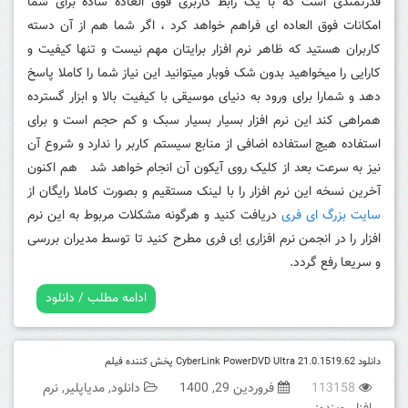
قدرتمندی است که با یک رابط کاربری فوق العاده ساده برای شما
امکانات فوق العاده ای فراهم خواهد کرد ، اگر شما هم از آن دسته
کاربران هستید که ظاهر نرم افزار برایتان مهم نیست و تنها کیفیت و
کارایی را میخواهید بدون شک فوبار میتوانید این نیاز شما را کاملا پاسخ
دهد و شمارا برای ورود به دنیای موسیقی با کیفیت بالا و ابزار گسترده
همراهی کند این نرم افزار بسیار بسیار سبک و کم حجم است و برای
استفاده هیچ استفاده اضافی از منابع سیستم کاربر را ندارد و شروع آن
نیز به سرعت بعد از کلیک روی آیکون آن انجام خواهد شد
هم اکنون
آخرین نسخه این نرم افزار را با لینک مستقیم و بصورت کاملا رایگان از
سایت بزرگ ای فری
دریافت کنید و هرگونه مشکلات مربوط به این نرم
افزار را در انجمن نرم افزاری اِی فری مطرح کنید تا توسط مدیران بررسی
و سریعا رفع گردد.
ادامه مطلب / دانلود
دانلود CyberLink PowerDVD Ultra 21.0.1519.62 پخش کننده فیلم
113158
فروردین 29, 1400
دانلود
,
مدیاپلیر
,
نرم