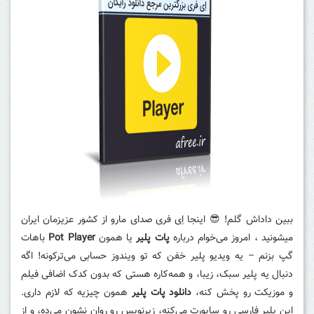
ببین داداش گلم! 😎 اینجا اِی فری صدای مارو از کشور عزیزمان ایران
میشونید ، امروز می‌خوام درباره
پات پلیر
یا همون
Pot Player
باهات
گپ بزنم – یه ویدیو پلیر خفن که تو ویندوز حسابی می‌ترکونه! اگه
دنبال یه پلیر سبک، زیبا، و همه‌کاره هستی که بدون کدک اضافی فیلم
و موزیکت رو پخش کنه،
دانلود پات پلیر
همون چیزیه که لازم داری.
این پلیر فارسی رو ساپورت می‌کنه، زیرنویس رو روان نشون می‌ده، و از