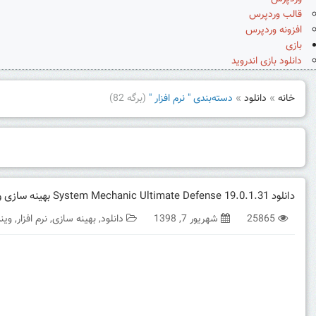
قالب وردپرس
افزونه وردپرس
بازی
دانلود بازی اندروید
خانه
»
دانلود
»
دسته‌بندی " نرم افزار "
(برگه 82)
دانلود System Mechanic Ultimate Defense 19.0.1.31 بهینه سازی و افزایش امنیت ویندوز
25865
شهریور 7, 1398
دانلود
,
بهینه سازی
,
نرم افزار
,
وین