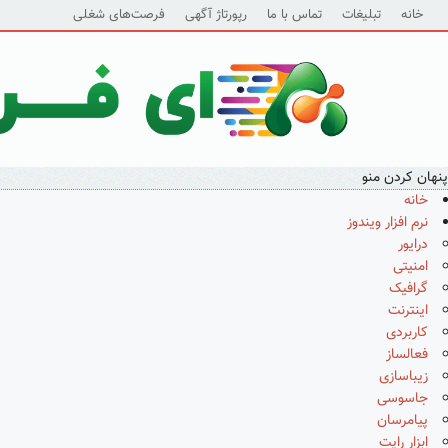
خانه
تبلیغات
تماس با ما
رپورتاژ آگهی
فرصت‌های شغلی
پنهان کردن منو
خانه
نرم افزار ویندوز
درایور
امنیتی
گرافیک
اینترنت
کاربردی
فعالساز
زیباسازی
جاسوسی
پیامرسان
ابزار رایت