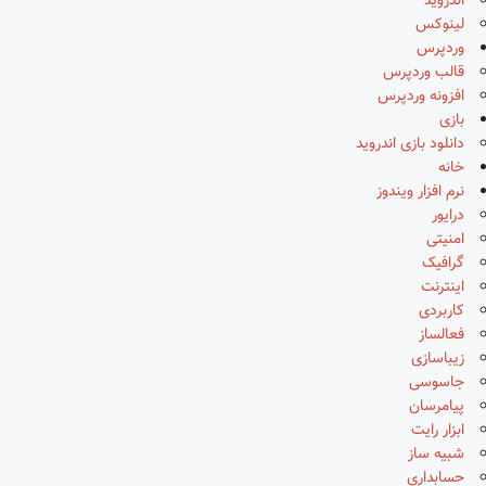
اندروید
لینوکس
وردپرس
قالب وردپرس
افزونه وردپرس
بازی
دانلود بازی اندروید
خانه
نرم افزار ویندوز
درایور
امنیتی
گرافیک
اینترنت
کاربردی
فعالساز
زیباسازی
جاسوسی
پیامرسان
ابزار رایت
شبیه ساز
حسابداری