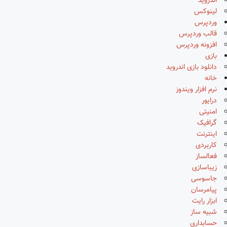
اندروید
لینوکس
وردپرس
قالب وردپرس
افزونه وردپرس
بازی
دانلود بازی اندروید
خانه
نرم افزار ویندوز
درایور
امنیتی
گرافیک
اینترنت
کاربردی
فعالساز
زیباسازی
جاسوسی
پیامرسان
ابزار رایت
شبیه ساز
حسابداری