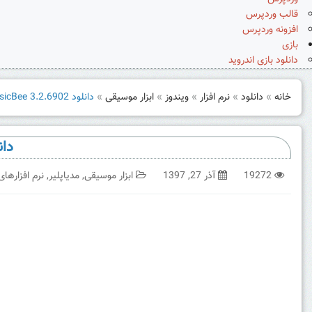
قالب وردپرس
افزونه وردپرس
بازی
دانلود بازی اندروید
خانه
»
دانلود
»
نرم افزار
»
ویندوز
»
ابزار موسیقی
»
دانلود 6902.MusicBee 3.2 بهترین برنامه مدیریت موزیک
دانلود 6902.ee 3.2
19272
آذر 27, 1397
ابزار موسیقی
,
مدیاپلیر
,
نرم افزارهای