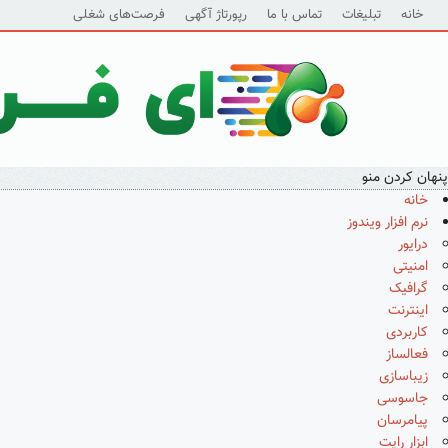
خانه
تبلیغات
تماس با ما
رپورتاژ آگهی
فرصت‌های شغلی
پنهان کردن منو
خانه
نرم افزار ویندوز
درایور
امنیتی
گرافیک
اینترنت
کاربردی
فعالساز
زیباسازی
جاسوسی
پیامرسان
ابزار رایت