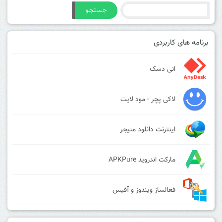
جستجو
برنامه های کاربردی
انی دسک
لاکی پچر - مود لایت
اینترنت دانلود منیجر
مارکت اندروید APKPure
فعالساز ویندوز و آفیس