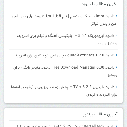
آخرین مطالب اندروید
دانلود Intra با لینک مستقیم | نرم افزار اینترا اندروید برای دی‌ان‌اس
امن و بدون فیلتر
دانلود آیروموزیک 5.5.1 – اپلیکیشن آهنگ و فیلم برای اندروید،
ویندوز و مک
دانلود quad9 connect 1.2.0 دی ان اس کواد ناین برای اندروید
دانلود Free Download Manager 6.30 دانلود منیجر رایگان برای
ویندوز
دانلود تلوبیون 5.2.2 + TV – پخش زنده تلویزیون و آرشیو برنامه‌ها
برای اندروید و تی‌وی
آخرین مطالب ویندوز
دانلود StartAllBack نسخه 3.9.22 استارت منو ویندوز ۱۰ و ۱۱ +