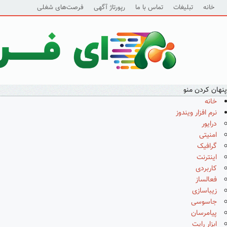
خانه
تبلیغات
تماس با ما
رپورتاژ آگهی
فرصت‌های شغلی
پنهان کردن منو
خانه
نرم افزار ویندوز
درایور
امنیتی
گرافیک
اینترنت
کاربردی
فعالساز
زیباسازی
جاسوسی
پیامرسان
ابزار رایت