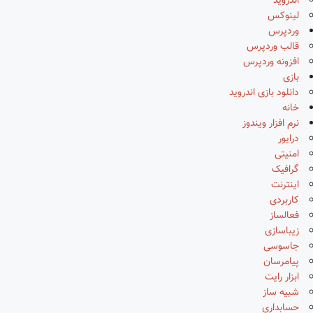
اندروید
لینوکس
وردپرس
قالب وردپرس
افزونه وردپرس
بازی
دانلود بازی اندروید
خانه
نرم افزار ویندوز
درایور
امنیتی
گرافیک
اینترنت
کاربردی
فعالساز
زیباسازی
جاسوسی
پیامرسان
ابزار رایت
شبیه ساز
حسابداری