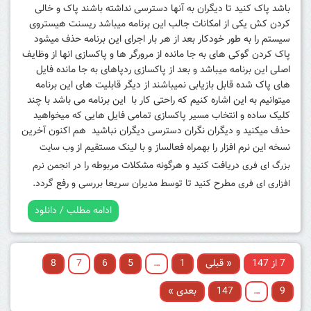
باشد پاک کنید تا دیگران به آنها دسترسی نداشته باشند پاک و خالی
کردن کش یکی از امکانات جالب این برنامه میباشد
ریسنت هیستروی
سیستم را به طور خودکار بعد از هر بار اجرای این برنامه حذف میشود
پاک کردن گوکی های به جا مانده از مرورگر ها و پاکسازی انها از وظایف
اصلی این برنامه میباشد و بعد از پاکسازی ردپاهای به جا مانده فایل
های پاک شده قابل بازیابی نمیباشند از دیگر قابلیت های این برنامه
میتوانیم به این اشاره کنیم که راحتی کار با این برنامه می باشد با چند
کلیک ساده و انتخاب مسیر پاکسازی تمامی فایل هایی که میخواهید
حذف میکنید و دیگران نگران دسترسی دیگران نباشید هم اکنون آخرین
نسخه این نرم افزار را بهمراه فعالساز و با لینک مستقیم از
وب سایت
دریافت کنید و هرگونه مشکلات مربوطه را در
بزرگ ای فری
انجمن نرم
مطرح کنید تا توسط مدیران سریعا بررسی و رفع گردد.
افزاری ای فری
ادامه مطلب / دانلود
7 از 147
« قبلی
1
…
5
6
7
8
9
…
147
بعدی »