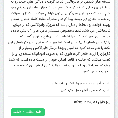
نسخه های قدیمی تر فایرفاکس قدرت گرفته و ویژگی های جدید رو به
رابط کاربری قبلی اضافه کرده که هم سرعت فوق العاده ای رو رقم میزنه
هم امکانات جدید این مرورگر رو براتون فراهم میکنه ، مشکل مصرفت
رم هم تا حد زیادی بهبود پیدا کرده و مصرف منابع کاملا کنترل شده و
بهینه خواهد بود .فقط یادتان باشد که مرورگر واترفاکس که از مبنای
فایرفاکس می باشد فقط مخصوص سیستم عامل های 64 بیتی بوده و
در غیر این صورت هرگز اجرا نخواهد شد.درواقع میتوان گفت که
واترفاکس همان فایرفاکس است اما بهینه شده تر و سریعتر.راستی این
نکته را هم توجه کنید که امین روزها مروگر فایرفاکس بسیاری از
کاربران را آزرده خاطر کرده طوری که به صورت اتوماتیک نسخه ی ای را
نصب میکنید که حالت و ظاهر اصلی خود را از دست داده است که شما
میتوانید به راحتی و با دانلود و نصب واترفاکس از شر این نسخه های
عجیب خلاص شوید.
دانلود آخرین نسخه ی واترفاکس - 64 بیتی
دانلود نسخه ی قابل حمل واترفاکس
رمز فایل فشرده: afree.ir
ادامه مطلب / دانلود