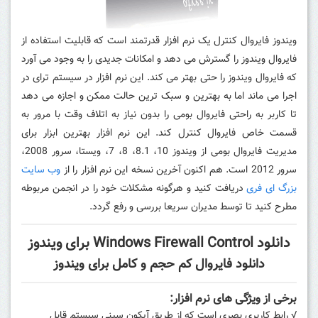
ویندوز فایروال کنترل یک نرم افزار قدرتمند است که قابلیت استفاده از
فایروال ویندوز را گسترش می دهد و امکانات جدیدی را به وجود می آورد
که فایروال ویندوز را حتی بهتر می کند.
این نرم افزار در سیستم ترای در
اجرا می ماند اما به بهترین و سبک ترین حالت ممکن و اجازه می دهد
تا کاربر به راحتی فایروال بومی را بدون نیاز به اتلاف وقت با مرور به
قسمت خاص فایروال کنترل کند.
این نرم افزار بهترین ابزار برای
مدیریت فایروال بومی از ویندوز 10، 8.1، 8، 7، ویستا، سرور 2008،
سرور 2012 است.
هم اکنون آخرین نسخه این نرم افزار را از
وب سایت
بزرگ ای فری
دریافت کنید و هرگونه مشکلات خود را در انجمن مربوطه
مطرح کنید تا توسط مدیران سریعا بررسی و رفع گردد.
دانلود Windows Firewall Control برای ویندوز
دانلود فایروال کم حجم و کامل برای ویندوز
برخی از ویژگی های نرم افزار:
√ رابط کاربری بصری است که از طریق آیکون سینی سیستم قابل