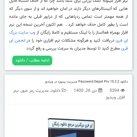
نرم افزار میتونه کمک بزرگی برای شما باشد چرا که از حذف اشتباه فایل
هایی که آنیستالرهای دیگر دارند در امان خواهید اند و از سوی دیگر که
از همه مهمتر است تمامی ردپاهایی که از درایور قبلی به جای مانده
است را بطور کامل حذف خواهد کرد . هم اکنون آخرین نسخه این نرم
افزار بهمراه فعالساز را با لینک مستقیم و کاملا رایگان از
وب سایت بزرگ
ای فری
دریافت کنید و هرگونه مشکلات نرم افزاری خود را در
انجمن ای
فری
مطرح کنید تا توسط مدیران به سرعت بررسی و رفع گردد.
ادامه مطلب / دانلود
دانلود Password Depot Pro 15.2.2 مدیریت پسورد در ویندوز
5394
دی 26, 1400
دانلود
,
مدیریت رمز عبور
,
نرم
افزار
,
ویندوز