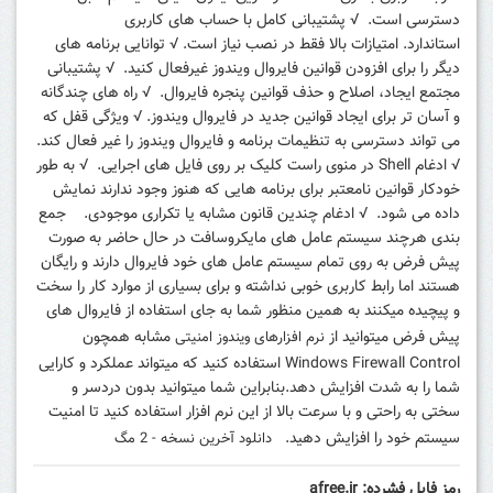
دسترسی است.
√ پشتیبانی کامل با حساب های کاربری
استاندارد. امتیازات بالا فقط در نصب نیاز است.
√ توانایی برنامه های
دیگر را برای افزودن قوانین فایروال ویندوز غیرفعال کنید.
√ پشتیبانی
مجتمع ایجاد، اصلاح و حذف قوانین پنجره فایروال.
√ راه های چندگانه
و آسان تر برای ایجاد قوانین جدید در فایروال ویندوز.
√ ویژگی قفل که
می تواند دسترسی به تنظیمات برنامه و فایروال ویندوز را غیر فعال کند.
√ ادغام Shell در منوی راست کلیک بر روی فایل های اجرایی.
√ به طور
خودکار قوانین نامعتبر برای برنامه هایی که هنوز وجود ندارند نمایش
داده می شود.
√ ادغام چندین قانون مشابه یا تکراری موجودی.
جمع
بندی هرچند سیستم عامل های
مایکروسافت در حال حاضر به صورت
پیش فرض به روی تمام سیستم عامل های خود فایروال دارند و رایگان
هستند اما رابط کاربری خوبی نداشته و برای بسیاری از موارد کار را سخت
و پیچیده میکنند به همین منظور شما به جای استفاده از فایروال های
پیش فرض میتوانید از
مشابه همچون
نرم افزارهای ویندوز امنیتی
Windows Firewall Control استفاده کنید که میتواند عملکرد و کارایی
شما را به شدت افزایش دهد.بنابراین شما میتوانید بدون دردسر و
سختی به راحتی و با سرعت بالا از این نرم افزار استفاده کنید تا امنیت
سیستم خود را افزایش دهید.
دانلود آخرین نسخه - 2 مگ
رمز فایل فشرده: afree.ir