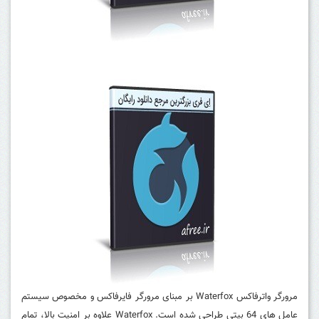
مرورگر واترفاکس Waterfox بر مبنای مرورگر فایرفاکس و مخصوص سیستم
عامل های 64 بیتی طراحی شده است. Waterfox علاوه بر امنیت بالا، تمام